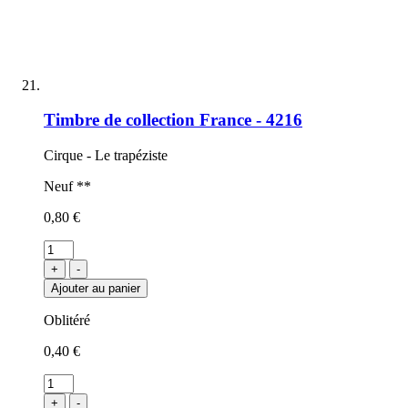
Timbre de collection France - 4216
Cirque - Le trapéziste
Neuf **
0,80 €
+
-
Ajouter au panier
Oblitéré
0,40 €
+
-