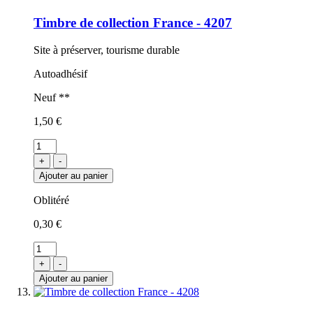
Timbre de collection France - 4207
Site à préserver, tourisme durable
Autoadhésif
Neuf **
1,50 €
+
-
Ajouter au panier
Oblitéré
0,30 €
+
-
Ajouter au panier