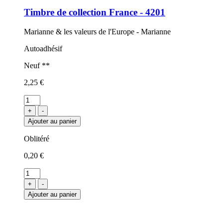
Timbre de collection France - 4201
Marianne & les valeurs de l'Europe - Marianne
Autoadhésif
Neuf **
2,25 €
+
-
Ajouter au panier
Oblitéré
0,20 €
+
-
Ajouter au panier