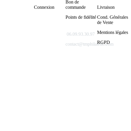
Bon de
Connexion
commande
Livraison
Points de fidélité
Cond. Générales
de Vente
Mentions légales
06.09.93.30.97
RGPD
contact@tmphilatelie.com