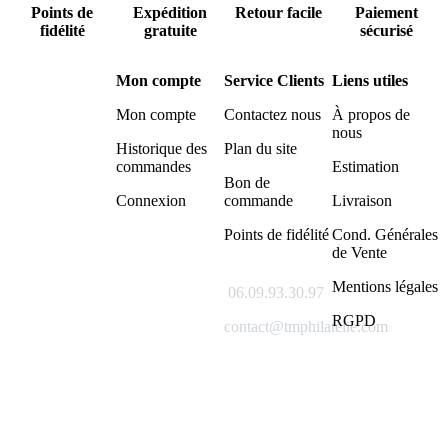
Points de
Expédition
Retour facile
Paiement
fidélité
gratuite
sécurisé
Mon compte
Service Clients
Liens utiles
Mon compte
Contactez nous
À propos de
nous
Historique des
Plan du site
commandes
Estimation
Bon de
Connexion
commande
Livraison
Points de fidélité
Cond. Générales
de Vente
Mentions légales
06.09.93.30.97
RGPD
contact@tmphilatelie.com