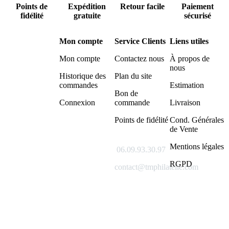
Points de
Expédition
Retour facile
Paiement
fidélité
gratuite
sécurisé
Mon compte
Service Clients
Liens utiles
Mon compte
Contactez nous
À propos de
nous
Historique des
Plan du site
commandes
Estimation
Bon de
Connexion
commande
Livraison
Points de fidélité
Cond. Générales
de Vente
Mentions légales
06.09.93.30.97
RGPD
contact@tmphilatelie.com