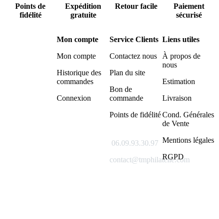
Points de
Expédition
Retour facile
Paiement
fidélité
gratuite
sécurisé
Mon compte
Service Clients
Liens utiles
Mon compte
Contactez nous
À propos de
nous
Historique des
Plan du site
commandes
Estimation
Bon de
Connexion
commande
Livraison
Points de fidélité
Cond. Générales
de Vente
Mentions légales
06.09.93.30.97
RGPD
contact@tmphilatelie.com